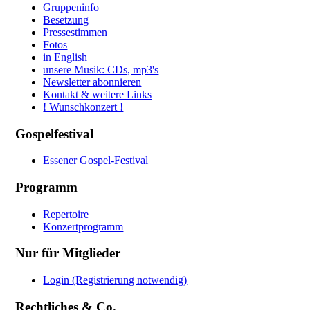
Gruppeninfo
Besetzung
Pressestimmen
Fotos
in English
unsere Musik: CDs, mp3's
Newsletter abonnieren
Kontakt & weitere Links
! Wunschkonzert !
Gospelfestival
Essener Gospel-Festival
Programm
Repertoire
Konzertprogramm
Nur für Mitglieder
Login (Registrierung notwendig)
Rechtliches & Co.