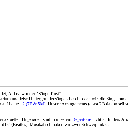
et; Anlass war der "Sängerfrust":
tarium und leise Hintergrundgesänge - beschlossen wir, die Singstimmen
n auf heute
12 (7F & 5M)
. Unsere Arrangements (etwa 2/3 davon selbst g
er aktuellen Hitparaden sind in unserem
Repertoire
nicht zu finden. Au
t it be' (Beatles). Musikalisch haben wir zwei Schwerpunkte: