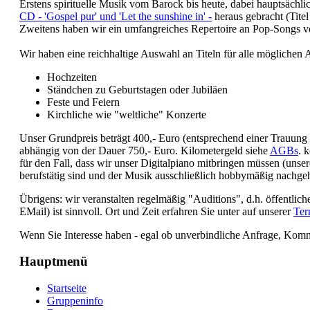
Erstens spirituelle Musik vom Barock bis heute, dabei hauptsäch
CD - 'Gospel pur' und 'Let the sunshine in' -
heraus gebracht (Titel
Zweitens haben wir ein umfangreiches Repertoire an Pop-Songs von
Wir haben eine reichhaltige Auswahl an Titeln für alle möglichen A
Hochzeiten
Ständchen zu Geburtstagen oder Jubiläen
Feste und Feiern
Kirchliche wie "weltliche" Konzerte
Unser Grundpreis beträgt 400,- Euro (entsprechend einer Trauung 
abhängig von der Dauer 750,- Euro. Kilometergeld siehe
AGBs
. 
für den Fall, dass wir unser Digitalpiano mitbringen müssen (uns
berufstätig sind und der Musik ausschließlich hobbymäßig nachg
Übrigens: wir veranstalten regelmäßig "Auditions", d.h. öffentli
EMail) ist sinnvoll. Ort und Zeit erfahren Sie unter auf unserer
Ter
Wenn Sie Interesse haben - egal ob unverbindliche Anfrage, Komm
Hauptmenü
Startseite
Gruppeninfo