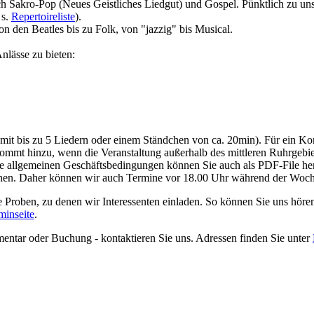
lich Sakro-Pop (Neues Geistliches Liedgut) und Gospel. Pünktlich zu 
 s.
Repertoireliste
).
 den Beatles bis zu Folk, von "jazzig" bis Musical.
nlässe zu bieten:
mit bis zu 5 Liedern oder einem Ständchen von ca. 20min). Für ein Ko
kommt hinzu, wenn die Veranstaltung außerhalb des mittleren Ruhrgebiets
ere allgemeinen Geschäftsbedingungen können Sie auch als PDF-File her
ehen. Daher können wir auch Termine vor 18.00 Uhr während der Woche
che Proben, zu denen wir Interessenten einladen. So können Sie uns hö
minseite
.
entar oder Buchung - kontaktieren Sie uns. Adressen finden Sie unter