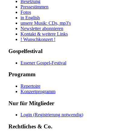
Besetzung
Pressestimmen
Fotos
in English
unsere Musik: CDs, mp3's
Newsletter abonnieren
Kontakt & weitere Links
! Wunschkonzert !
Gospelfestival
Essener Gospel-Festival
Programm
Repertoire
Konzertprogramm
Nur für Mitglieder
Login (Registrierung notwendig)
Rechtliches & Co.